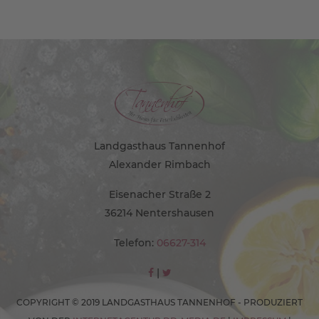
Landgasthaus Tannenhof
Alexander Rimbach
Eisenacher Straße 2
36214 Nentershausen
Telefon:
06627-314
|
COPYRIGHT © 2019 LANDGASTHAUS TANNENHOF - PRODUZIERT